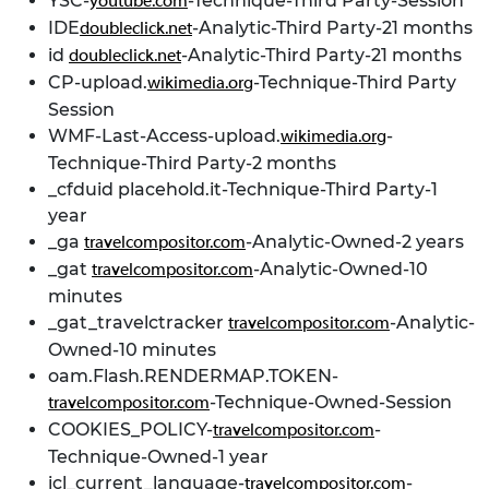
YSC-
-Technique-Third Party-Session
youtube.com
IDE
-Analytic-Third Party-21 months
doubleclick.net
id
-Analytic-Third Party-21 months
doubleclick.net
CP-upload.
-Technique-Third Party
wikimedia.org
Session
WMF-Last-Access-upload.
-
wikimedia.org
Technique-Third Party-2 months
_cfduid placehold.it-Technique-Third Party-1
year
_ga
-Analytic-Owned-2 years
travelcompositor.com
_gat
-Analytic-Owned-10
travelcompositor.com
minutes
_gat_travelctracker
-Analytic-
travelcompositor.com
Owned-10 minutes
oam.Flash.RENDERMAP.TOKEN-
-Technique-Owned-Session
travelcompositor.com
COOKIES_POLICY-
-
travelcompositor.com
Technique-Owned-1 year
icl_current_language-
-
travelcompositor.com